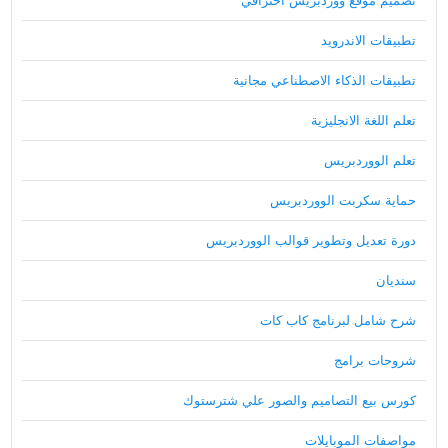
تصميم موقع ووردبريس احترافي
تطبيقات الاندرويد
تطبيقات الذكاء الاصطناعي مجانية
تعلم اللغة الانجليزية
تعلم الووردبريس
حماية سكربت الووردبريس
دورة تعديل وتطوير قوالب الووردبريس
سنديان
شرح شامل لبرنامج كاب كات
شروحات برامج
كورس بيع التصاميم والصور علي شترستوك
مواصفات الموبايلات