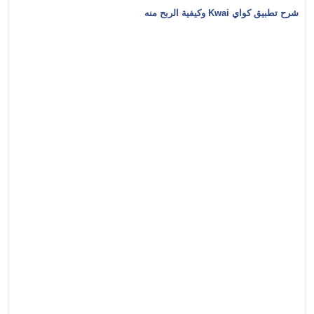
شرح تطبيق كواي Kwai وكيفية الربح منه