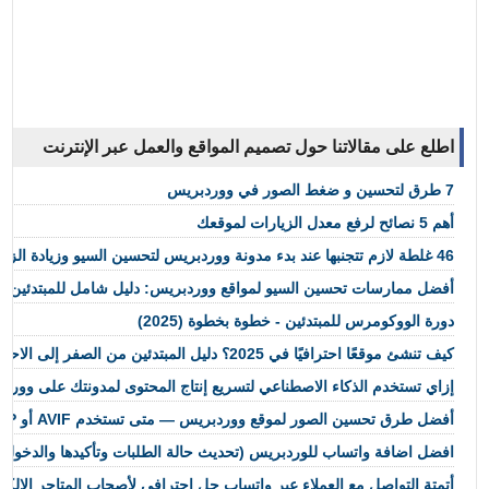
اطلع على مقالاتنا حول تصميم المواقع والعمل عبر الإنترنت
7 طرق لتحسين و ضغط الصور في ووردبريس
أهم 5 نصائح لرفع معدل الزيارات لموقعك
46 غلطة لازم تتجنبها عند بدء مدونة ووردبريس لتحسين السيو وزيادة الزيارات
أفضل ممارسات تحسين السيو لمواقع ووردبريس: دليل شامل للمبتدئين
دورة الووكومرس للمبتدئين - خطوة بخطوة (2025)
كيف تنشئ موقعًا احترافيًا في 2025؟ دليل المبتدئين من الصفر إلى الاحتراف
إزاي تستخدم الذكاء الاصطناعي لتسريع إنتاج المحتوى لمدونتك على وورد
أفضل طرق تحسين الصور لموقع ووردبريس — متى تستخدم AVIF أو WebP أو PNG في 2026
افضل اضافة واتساب للوردبريس (تحديث حالة الطلبات وتأكيدها والدخول بميزة ال 
أتمتة التواصل مع العملاء عبر واتساب حل احترافي لأصحاب المتاجر الإلكتر