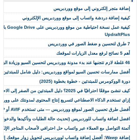
إضافة متجر إلكتروني إلى موقع ووردبريس
كيفية إضافة دردشة واتساب إلى موقع ووردبريس الإلكتروني
كيفية عمل نسخة احت
UpdraftPlus
7 طرق لتحسين و ضغط الصور في ووردبريس
أهم 5 نصائح لرفع معدل الزيارات لموقعك
46 غلطة لازم تتجنبها عند بدء مدونة ووردبريس لتحسين السيو وزيادة الزيارات
أفضل ممارسات تحسين السيو لمواقع ووردبريس: دليل شامل للمبتدئين
دورة الووكومرس للمبتدئين - خطوة بخطوة (2025)
كيف تنشئ موقعًا احترافيًا في 2025؟ دليل المبتدئين من الصفر إلى الاحتراف
إزاي تستخدم الذكاء الاصطناعي لتسريع إنتاج المحتوى لمدونتك على وورد
أفضل طرق تحسين الصور لموقع ووردبريس — متى تستخدم AVIF أو WebP أو PNG في 2026
افضل اضافة واتساب للوردبريس (تحديث حالة الطلبات وتأكيدها والدخول بميزة ال 
أتمتة التواصل مع العملاء عبر واتساب حل احترافي لأصحاب المتاجر الإلكتر
إضافة Wawp: أفضل إضافة واتساب لووردبريس لتحويل زوار موقعك إلى عملاء حقيقيين