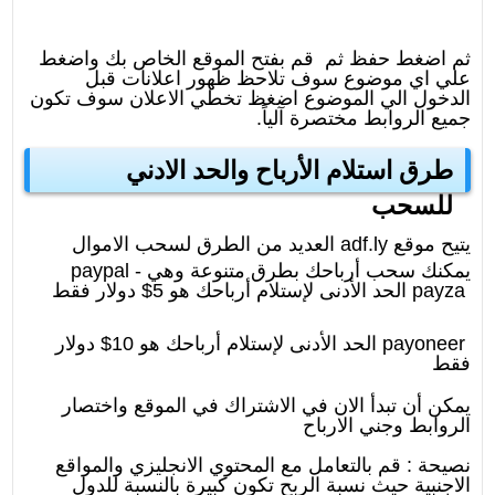
ثم
اضغط حفظ ثم قم بفتح الموقع الخاص بك واضغط
علي اي موضوع سوف تلاحظ ظهور اعلانات قبل
الدخول الي الموضوع اضغظ تخطي الاعلان سوف تكون
جميع الروابط مختصرة آلياً
.
طرق استلام الأرباح والحد الادني
للسحب
يتيح موقع
adf.ly
العديد من الطرق لسحب الاموال
يمكنك سحب أرباحك بطرق متنوعة وهي
paypal -
payza
الحد الأدنى لإستلام أرباحك هو 5$ دولار فقط
payoneer
الحد الأدنى لإستلام أرباحك هو 10$ دولار
فقط
يمكن أن تبدأ الان في الاشتراك في الموقع واختصار
الروابط وجني الارباح
نصيحة : قم بالتعامل مع المحتوي الانجليزي والمواقع
الاجنبية حيث نسبة الربح تكون كبيرة بالنسبة للدول