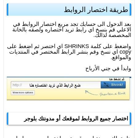
طريقة اختصار الروابط
بعد الدخول الى حسابك تجد مربع اختصار الروابط في
الاعلي قم بنسخ اي رابط تريد اختصاره ولصقه بالخانة
المخصصة لذالك.
واضغط على كلمة
SHRINKS
اي اختصر ثم اضغط على
copy
اي نسخ وقم بنشر الرابط
المختصر
في المنتديات
والمواقع.
وابدأ في جني الأرباح
اختصار جميع الروابط لموقعك أو مدونتك بلوجر