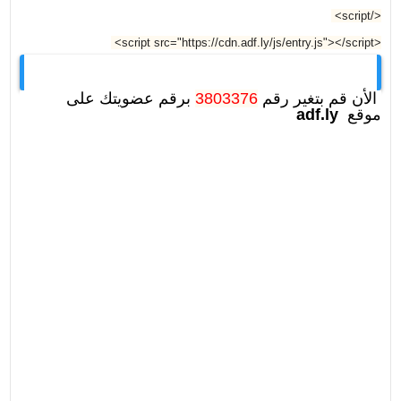
</script>
<script src="https://cdn.adf.ly/js/entry.js"></script>
الأن قم بتغير رقم
3803376
برقم عضويتك على
موقع
adf.ly