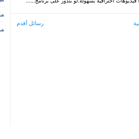
ديوهات احترافية بسهولة.لو بتدور على برنامج......
أفضل ٥ مواقع للتعلم ع
شرح ت
ية
رسائل أقدم
شرح