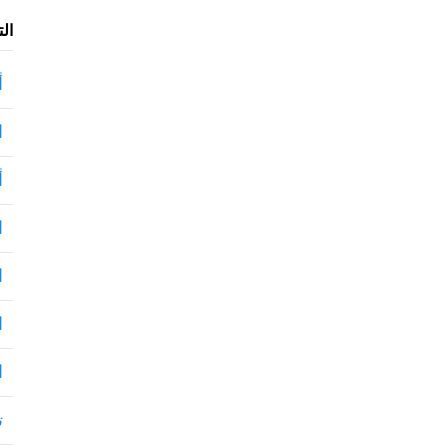
ال
أ
ا
أ
ا
ا
ا
ا
ت