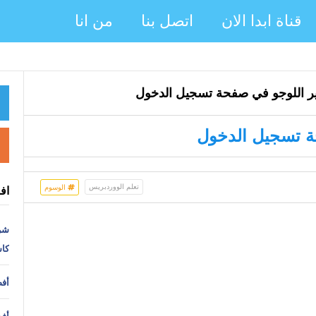
قناة ابدا الان
اتصل بنا
من انا
تعلم الووردبريس
الوسوم
اف
شر
كا
أفض