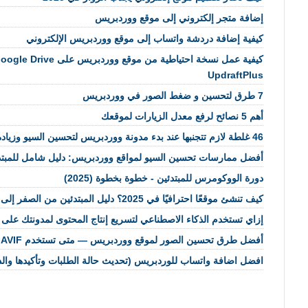
إضافة متجر إلكتروني إلى موقع ووردبريس
كيفية إضافة دردشة واتساب إلى موقع ووردبريس الإلكتروني
UpdraftPlus
7 طرق لتحسين و ضغط الصور في ووردبريس
أهم 5 نصائح لرفع معدل الزيارات لموقعك
46 غلطة لازم تتجنبها عند بدء مدونة ووردبريس لتحسين السيو وزيادة الزيارات
أفضل ممارسات تحسين السيو لمواقع ووردبريس: دليل شامل للمبتد
دورة الووكومرس للمبتدئين - خطوة بخطوة (2025)
كيف تنشئ موقعًا احترافيًا في 2025؟ دليل المبتدئين من الصفر إلى الاحتراف
إزاي تستخدم الذكاء الاصطناعي لتسريع إنتاج المحتوى لمدونتك على
أفضل طرق تحسين الصور لموقع ووردبريس — متى تستخدم AVIF أو WebP أو PNG في 2026
افضل اضافة واتساب للوردبريس (تحديث حالة الطلبات وتأكيدها والدخول بمي