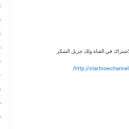
ت
ت
ت
ت
اشتراك في القناة ولك جزيل الشكر
ت
http://startnowchannel
ح
د
س
ش